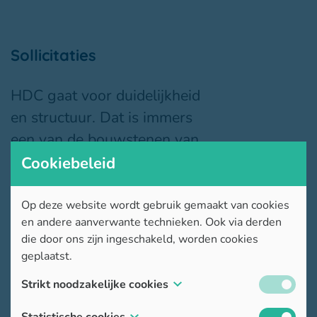
Sollicitaties
HDC gaat voor duidelijkheid
en structuur. Dat is immers
een van de bouwstenen van
ons schoolproject. Dat geldt
Cookiebeleid
ook in verband met spontane
sollicitaties: solliciteer via deze
Op deze website wordt gebruik gemaakt van cookies
en andere aanverwante technieken. Ook via derden
pagina, niet via mail en zeker
die door ons zijn ingeschakeld, worden cookies
niet op papier (Inderdaad, ook
geplaatst.
duurzaamheid dragen we
Strikt noodzakelijke cookies
hoog in het vaandel).
These cookies are necessary for the website to
Statistische cookies