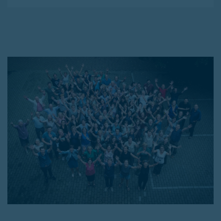
hier
terugvinden.
Stuur je motivatiebrief en cv uiterlijk op 7
juni 2026 naar
chris.croes@spc.ksleuven.be.
Vermeld 2 referentiepersonen.