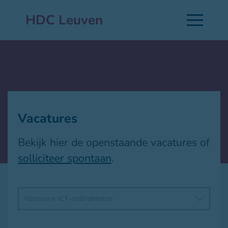
HDC Leuven
Vacatures
Bekijk hier de openstaande vacatures of
solliciteer spontaan
.
Vacature ICT-coördinator
Voltijdse job
Meer informatie over de jobinhoud kan u